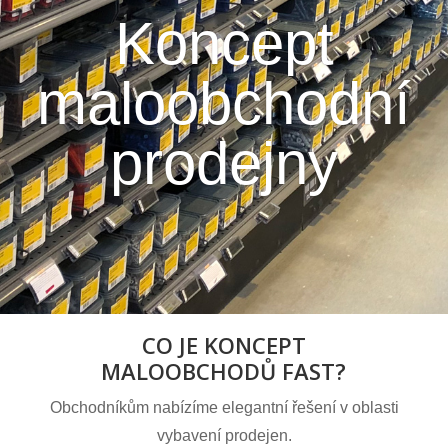
Koncept
maloobchodní
prodejny
CO JE KONCEPT
MALOOBCHODŮ FAST?
Obchodníkům nabízíme elegantní řešení v oblasti
vybavení prodejen.